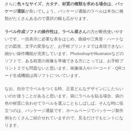
さらに
色々なサイズ、カタチ、材質の種類を求める場合は、パッ
ケージ通販
が良いでしょう。パッケージ通販のラベルは本当に種
類がたくさんあるので選択の幅も広がります。
ラベル作成ソフトの操作性は、ラベル屋さん
の方が断然使いやす
いです。一括表示に必要な表をはじめ、曲線や三角形・ハートな
どの図形、文字の変形など、お手軽プリント２では表現できない
細かい操作機能が充実しています。PhotoshopやIllustratorなどの
ソフトで、ある程度の画像を準備できる方にとっては、お手軽プ
リント２でも問題ないと思います。画像挿入やバーコード・QRコ
ード生成機能は両ソフトについています。
なお、自分でラベルをつくる時、正直どんなデザインにしたらい
いのか迷うことがあると思います。袋にラベルを貼る場合、袋の
色や材質に合わせてラベルを選ぶこともしばしば。そんな時に役
立つのは、パッケージ通販です。ホームページでパッケージ製作
例をたくさんご紹介せれていますので、見るだけでもヒントにな
ります。