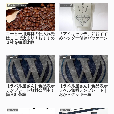
JFストックパック
スタンド袋
コーヒー用資材の仕入れ先
「アイキャッチ」におすす
はここで決まり！おすすめ
めヘッダー付きパッケージ
３社を徹底比較
エーワン
エーワン
【ラベル屋さん】食品表示
【ラベル屋さん】食品表示
テンプレート無料公開中！
ラベル無料テンプレート｜
輸入紅茶編
おからクッキー編
エーワン
エーワン