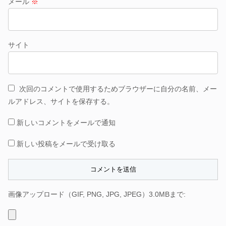
メール
※
サイト
次回のコメントで使用するためブラウザーに自分の名前、メー
ルアドレス、サイトを保存する。
新しいコメントをメールで通知
新しい投稿をメールで受け取る
画像アップロード（GIF, PNG, JPG, JPEG）3.0MBまで: