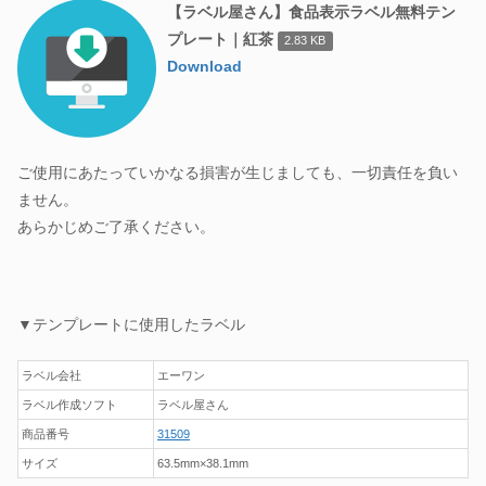
【ラベル屋さん】食品表示ラベル無料テン
プレート｜紅茶
2.83 KB
Download
ご使用にあたっていかなる損害が生じましても、一切責任を負い
ません。
あらかじめご了承ください。
▼テンプレートに使用したラベル
ラベル会社
エーワン
ラベル作成ソフト
ラベル屋さん
商品番号
31509
サイズ
63.5mm×38.1mm