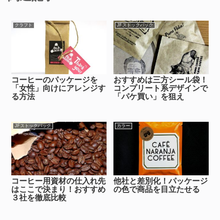
クラフト
JFストックパック
コーヒーのパッケージを
おすすめは三方シール袋！
「女性」向けにアレンジす
コンプリート系デザインで
る方法
「パケ買い」を狙え
JFストックパック
カラー
コーヒー用資材の仕入れ先
他社と差別化！パッケージ
はここで決まり！おすすめ
の色で商品を目立たせる
３社を徹底比較