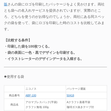
販
さんの袋にロゴを印刷したパッケージをよく見かけます。両社
とも袋への名入れサービスを提供されていますが、実際のとこ
ろ、どちらを使うのがお得なのでしょうか。両社にある同スペッ
クの袋を使って、袋にロゴを印刷した時のコストを比較してみま
す。
【比較する条件】
・印刷した袋を100枚つくる。
・袋の表面に一色・黒でデザインを印刷する。
・イラストレーターのデザインデータを
入稿する。
●
使用する袋
ニコノス
パッケージ通販
商品番号
ABP-100
50418
アロマブレスパック(平袋)
Aクラフト蒸着平袋
商品名
クラフト無地 100g
珈琲ガス抜きテープ付