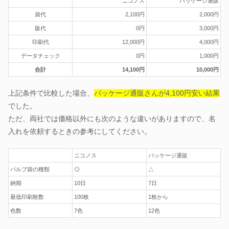
ニコノス
パッケージ通販
袋代
2,100円
2,000円
版代
0円
3,000円
印刷代
12,000円
4,000円
データチェック
0円
1,000円
合計
14,100円
10,000円
上記条件で比較した場合、
パッケージ通販さんが4,100円安い結果
でした。
ただ、両社では価格以外にも次のような違いがありますので、名
入れを依頼するときの参考にしてください。
ニコノス
パッケージ通販
バルブ袋の種類
◎
△
納期
10日
7日
最低印刷枚数
100枚
1枚から
色数
7色
12色