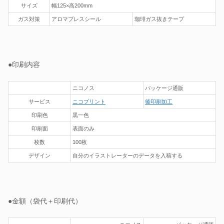
サイズ
幅125×高200mm
ガス対策
アロマブレスシール
珈琲ガス抜きテープ
●印刷内容
ニコノス
パッケージ通販
サービス
ニコプリント
後印刷加工
印刷色
黒一色
印刷面
表面のみ
枚数
100枚
デザイン
自分のイラストレーターのデータを入稿する
●金額（袋代＋印刷代）