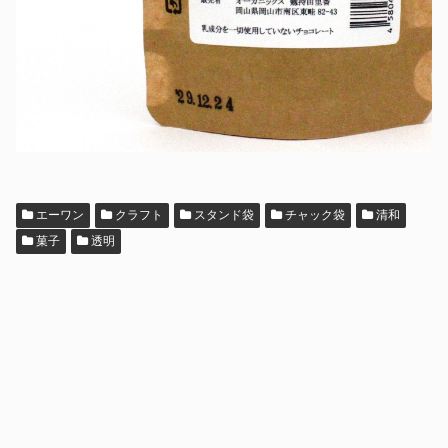
エーワン
クラフト
スタンド袋
チャック袋
清和
菓子
透明