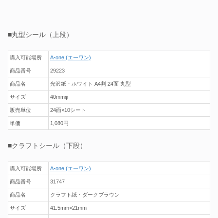
■丸型シール（上段）
購入可能場所
A-one (エーワン)
商品番号
29223
商品名
光沢紙・ホワイト A4判 24面 丸型
サイズ
40mmφ
販売単位
24面×10シート
単価
1,080円
■クラフトシール（下段）
購入可能場所
A-one (エーワン)
商品番号
31747
商品名
クラフト紙・ダークブラウン
サイズ
41.5mm×21mm