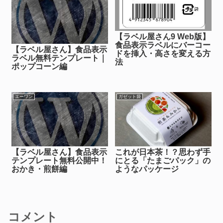
【ラベル屋さん9 Web版】
食品表示ラベルにバーコー
【ラベル屋さん】食品表示
ドを挿入・高さを変える方
ラベル無料テンプレート｜
法
ポップコーン編
エーワン
ガゼット袋
【ラベル屋さん】食品表示
これが日本茶！？思わず手
テンプレート無料公開中！
にとる「たまごパック」の
おかき・煎餅編
ようなパッケージ
コメント