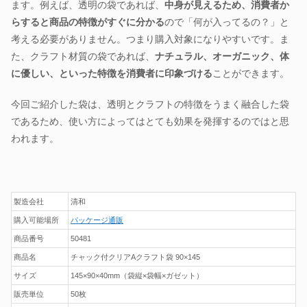
ます。例えば、透明の袋であれば、
中身が見えるため、消費者か
らすると商品の特徴がすぐに分かる
ので「何が入ってるの？」と
考える必要がありません。つまり購入対象になりやすいです。ま
た、クラフト材質の袋であれば、
ナチュラル、オーガニック、体
に優しい、といった特徴を消費者に印象づける
ことができます。
今回ご紹介した袋は、透明とクラフトの特徴をうまく融合した袋
であるため、使い方によってはとても効果を発揮するのではと思
われます。
製造会社
清和
購入可能場所
パッケージ通販
商品番号
50481
商品名
チャック付クリアAクラフト袋 90×145
サイズ
145×90×40mm（袋縦×袋幅×ガゼット）
販売単位
50枚