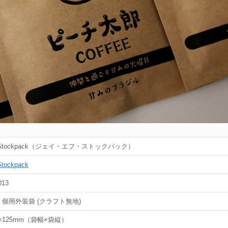
 Stockpack（ジェイ・エフ・ストックパック）
Stockpack
013
1 個用外装袋 (クラフト無地)
0×125mm（袋幅×袋縦）