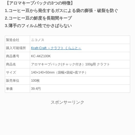
【アロマキープパックの3つの特徴】
1.コーヒー豆から発生するガスによる袋の膨張・破裂を防ぐ
2.コーヒー豆の鮮度を長期間キープ
3.薄手のフィルム性でかさばらない
製造会社
ニコノス
購入可能場所
Kraft-Craft ～クラフト くらふと～
商品番号
KC-AKZ100K
商品名
アロマキープパック(チャック付き）100g用 クラフト
サイズ
140×140+50mm（袋幅×袋縦+底マチ）
販売単位
100枚
単価
39.4円
スポンサーリンク