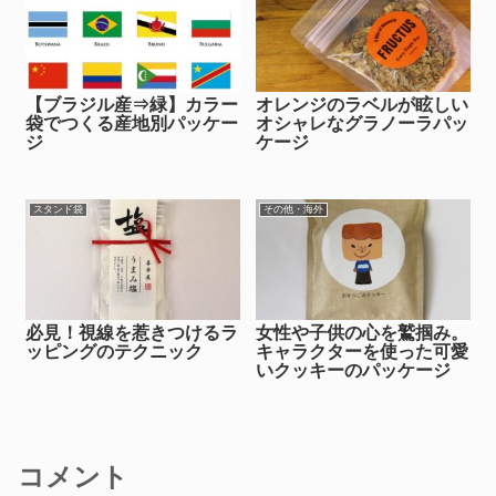
【ブラジル産⇒緑】カラー
オレンジのラベルが眩しい
袋でつくる産地別パッケー
オシャレなグラノーラパッ
ジ
ケージ
スタンド袋
その他・海外
必見！視線を惹きつけるラ
女性や子供の心を鷲掴み。
ッピングのテクニック
キャラクターを使った可愛
いクッキーのパッケージ
コメント