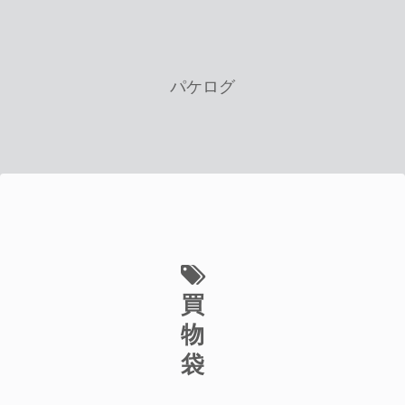
パケログ
買
物
袋