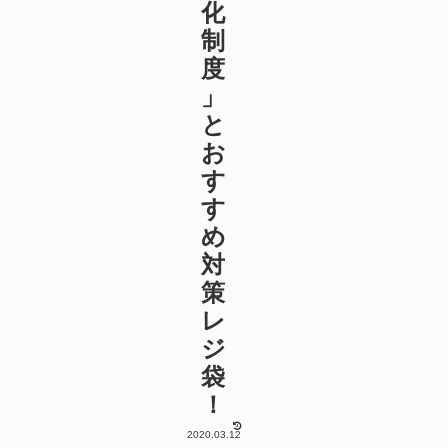
化
制
度
」
と
お
す
す
め
対
策
レ
ジ
袋
！
2020.03.12