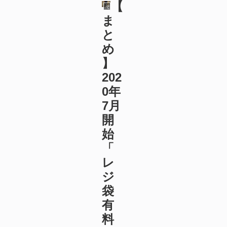
【
その他
ま
と
め
】
202
0年
7月
開
始
「
レ
ジ
袋
有
料